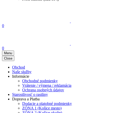
0
0
Menu
Close
Obchod
Naše služby
Informácie
Obchodné podmienky
Vrátenie / výmena / reklamácia
Ochrana osobných údajov
Starostlivosť o rastliny
Doprava a Platba
Dodacie a platobné podmienky
ZÓNA 1 (Košice mesto)
ZÓNA 2 (Košice okolie)