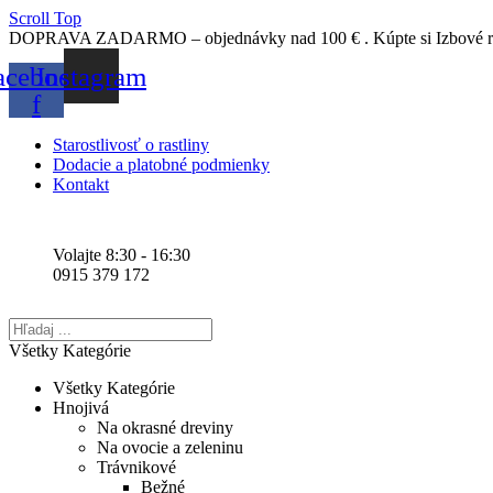
Scroll Top
DOPRAVA
ZADARMO
–
objednávky
nad
100
€
.
Kúpte
si
Izbové r
acebook-
Instagram
f
Starostlivosť o rastliny
Dodacie a platobné podmienky
Kontakt
Volajte 8:30 - 16:30
0915 379 172
Všetky Kategórie
Všetky Kategórie
Hnojivá
Na okrasné dreviny
Na ovocie a zeleninu
Trávnikové
Bežné