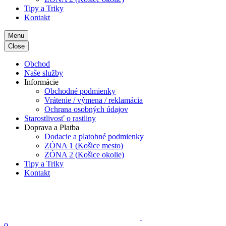
Tipy a Triky
Kontakt
Menu
Close
Obchod
Naše služby
Informácie
Obchodné podmienky
Vrátenie / výmena / reklamácia
Ochrana osobných údajov
Starostlivosť o rastliny
Doprava a Platba
Dodacie a platobné podmienky
ZÓNA 1 (Košice mesto)
ZÓNA 2 (Košice okolie)
Tipy a Triky
Kontakt
0