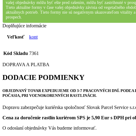
vašej objednávky môžu byť ešte pred rašením, môžu byť zastrihnuté v prosp
Tieto aktuálne formy v čase vašej objednávky závisia od vegetačného obdobi
aktuálnych potrieb. Tieto formy nie sú negatívnym ukazovateľom vitality a 
prospech.
Doplňujúce informácie
Veľkosť
kont
Kód Skladu
7361
DOPRAVA A PLATBA
DODACIE PODMIENKY
OBJEDNANÝ TOVAR
EXPEDUJEME OD 3-7 PRACOVNÝCH DNÍ
. PODĽA
POČASIA, PRI VOĽNOKORENNÝCH RASTLINÁCH.
Dopravu zabezpečuje kuriérska spoločnosť Slovak Parcel Service s.r.
Cena za doručenie rastlín kuriérom SPS je 5,90 Eur s DPH pri 
O odoslaní objednávky Vás budeme informovať.