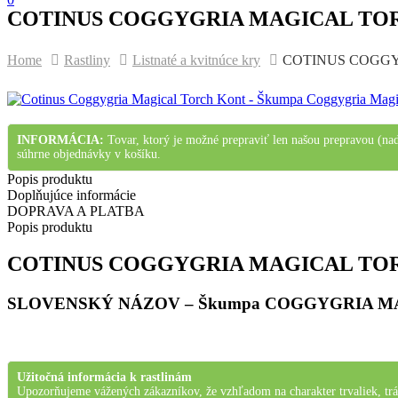
COTINUS COGGYGRIA MAGICAL TOR
Home
Rastliny
Listnaté a kvitnúce kry
COTINUS COGGY
INFORMÁCIA:
Tovar, ktorý je možné prepraviť len našou prepravou (na
súhrne objednávky v košíku.
Popis produktu
Doplňujúce informácie
DOPRAVA A PLATBA
Popis produktu
COTINUS COGGYGRIA MAGICAL TOR
SLOVENSKÝ NÁZOV – Škumpa COGGYGRIA 
Užitočná informácia k rastlinám
Upozorňujeme vážených zákazníkov, že vzhľadom na charakter trvaliek, tráv