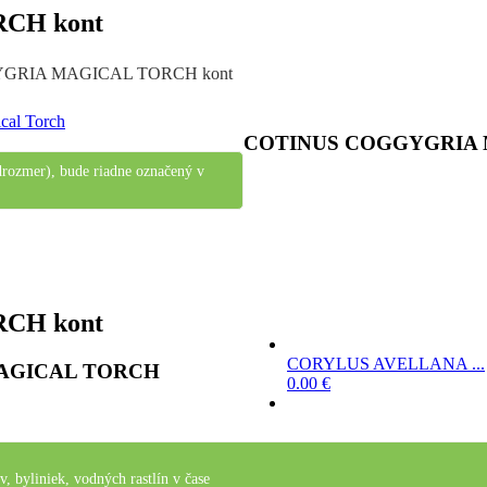
CH kont
GRIA MAGICAL TORCH kont
COTINUS COGGYGRIA 
drozmer), bude riadne označený v
CH kont
CORYLUS AVELLANA ...
MAGICAL TORCH
0.00
€
, byliniek, vodných rastlín v čase