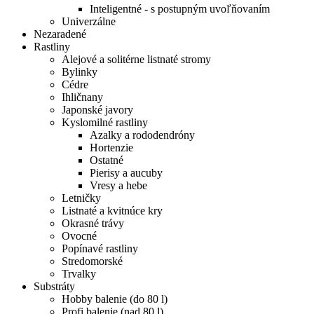
Inteligentné - s postupným uvoľňovaním
Univerzálne
Nezaradené
Rastliny
Alejové a solitérne listnaté stromy
Bylinky
Cédre
Ihličnany
Japonské javory
Kyslomilné rastliny
Azalky a rododendróny
Hortenzie
Ostatné
Pierisy a aucuby
Vresy a hebe
Letničky
Listnaté a kvitnúce kry
Okrasné trávy
Ovocné
Popínavé rastliny
Stredomorské
Trvalky
Substráty
Hobby balenie (do 80 l)
Profi balenie (nad 80 l)