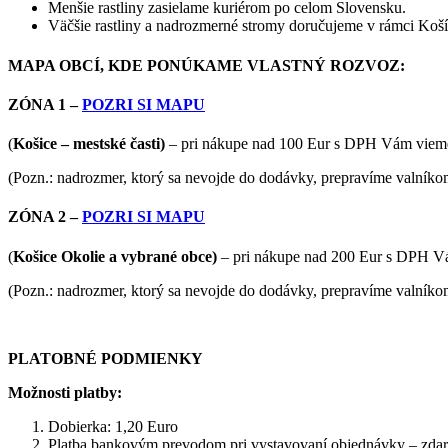
Menšie rastliny zasielame kuriérom po celom Slovensku.
Väčšie rastliny a nadrozmerné stromy doručujeme v rámci Košíc
MAPA OBCÍ, KDE PONÚKAME VLASTNÝ ROZVOZ:
ZÓNA 1 –
POZRI SI MAPU
(
Košice – mestské časti)
– pri nákupe nad 100 Eur s DPH Vám vieme
(Pozn.: nadrozmer, ktorý sa nevojde do dodávky, prepravíme valník
ZÓNA 2 –
POZRI SI MAPU
(
Košice Okolie a vybrané obce)
– pri nákupe nad 200 Eur s DPH V
(Pozn.: nadrozmer, ktorý sa nevojde do dodávky, prepravíme valník
PLATOBNÉ PODMIENKY
Možnosti platby:
Dobierka: 1,20 Euro
Platba bankovým prevodom pri vystavovaní objednávky – zd