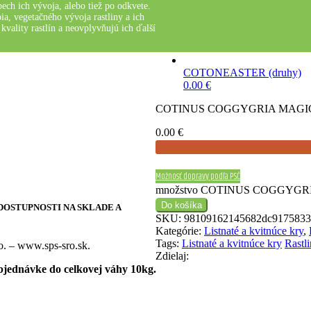
ech ich vývoja, alebo tiež po odkvete.
a, vegetačného vývoja rastliny a ich
kvality rastlín a neovplyvňujú ich ďalší
COTONEASTER (druhy)
0.00
€
COTINUS COGGYGRIA MAGIC
0.00
€
Možnosť dopravy podľa PSČ
množstvo COTINUS COGGYGR
Do košíka
 DOSTUPNOSTI NA SKLADE A
SKU:
98109162145682dc9175833
Kategórie:
Listnaté a kvitnúce kry
,
Tags:
Listnaté a kvitnúce kry
Rastl
o. – www.sps-sro.sk.
Zdielaj:
objednávke do celkovej váhy 10kg.