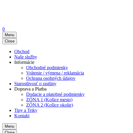
0
Menu
Close
Obchod
Naše služby
Informácie
Obchodné podmienky
Vrátenie / výmena / reklamácia
Ochrana osobných údajov
Starostlivosť o rastliny
Doprava a Platba
Dodacie a platobné podmienky
ZÓNA 1 (Košice mesto)
ZÓNA 2 (Košice okolie)
Tipy a Triky
Kontakt
Menu
Close