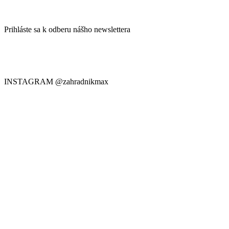
Prihláste sa k odberu nášho newslettera
Prihláste sa na odber nášho Newslettera a buďte informovaní o
všetkých akciách a najnovších správach, ktoré prichádzajú
priamo do vašej poštovej schránky:
INSTAGRAM @zahradnikmax