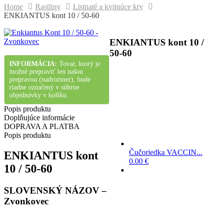
Home
Rastliny
Listnaté a kvitnúce kry
ENKIANTUS kont 10 / 50-60
ENKIANTUS kont 10 /
50-60
INFORMÁCIA:
Tovar, ktorý je
možné prepraviť len našou
prepravou (nadrozmer), bude
riadne označený v súhrne
objednávky v košíku.
Popis produktu
Doplňujúce informácie
DOPRAVA A PLATBA
Popis produktu
Čučoriedka VACCIN...
ENKIANTUS kont
0.00
€
10 / 50-60
SLOVENSKÝ NÁZOV –
Zvonkovec