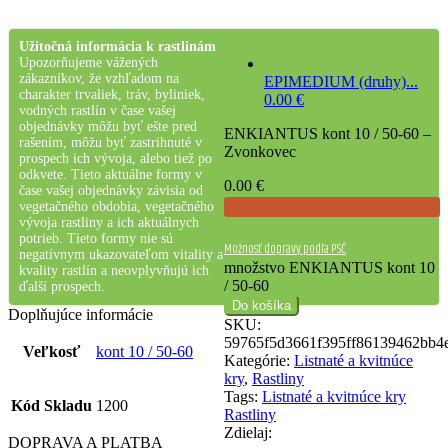
Užitočná informácia k rastlinám
Upozorňujeme vážených
zákazníkov, že vzhľadom na
EPIMEDIUM (druhy)...
charakter trvaliek, tráv, byliniek,
0.00
€
vodných rastlín v čase vašej
objednávky môžu byť ešte pred
ENKIANTUS kont 10 / 50-60 –
rašením, môžu byť zastrihnuté v
Zvonkovec
prospech ich vývoja, alebo tiež po
odkvete. Tieto aktuálne formy v
0.00
€
čase vašej objednávky závisia od
vegetačného obdobia, vegetačného
vývoja rastliny a ich aktuálnych
potrieb. Tieto formy nie sú
Možnosť dopravy podľa PSČ
negatívnym ukazovateľom vitality a
množstvo ENKIANTUS kont 10
kvality rastlín a neovplyvňujú ich
/ 50-60
ďalší prospech.
Do košíka
Doplňujúce informácie
SKU:
59765f5d3661f395ff86139462bb4
Veľkosť
kont 10 / 50-60
Kategórie:
Listnaté a kvitnúce
kry
,
Rastliny
Tags:
Listnaté a kvitnúce kry
Kód Skladu
1200
Rastliny
Zdielaj:
DOPRAVA A PLATBA