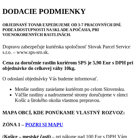
DODACIE PODMIENKY
OBJEDNANÝ TOVAR
EXPEDUJEME OD 3-7 PRACOVNÝCH DNÍ
.
PODĽA DOSTUPNOSTI NA SKLADE A POČASIA, PRI
VOĽNOKORENNÝCH RASTLINÁCH.
Dopravu zabezpečuje kuriérska spoločnosť Slovak Parcel Service
s.r.o. – www.sps-sro.sk.
Cena za doručenie rastlín kuriérom SPS je 5,90 Eur s DPH pri
objednávke do celkovej váhy 10kg.
O odoslaní objednávky Vás budeme informovať.
Menšie rastliny zasielame kuriérom po celom Slovensku.
Väčšie rastliny a nadrozmerné stromy doručujeme v rámci
Košíc a širokého okolia vlastnou prepravou.
MAPA OBCÍ, KDE PONÚKAME VLASTNÝ ROZVOZ:
ZÓNA 1 –
POZRI SI MAPU
(
Košice – mestské časti)
– pri nákupe nad 100 Eur s DPH Vám