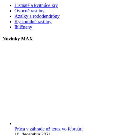
Listnaté a kvitnúce kry
Ovocné rastliny
Azalky a rododendróny
Kyslomilné rastliny
Ihličnany
Novinky MAX
Práca v záhrade už teraz vo februári
10. decembra 2021