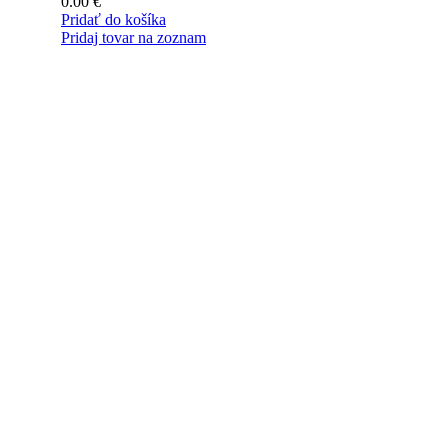
0.00
€
Pridať do košíka
Pridaj tovar na zoznam