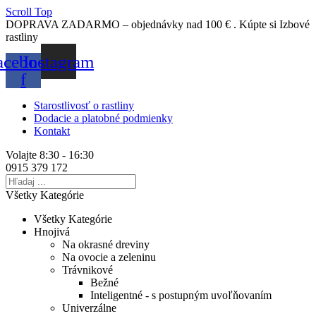
Scroll Top
DOPRAVA
ZADARMO
–
objednávky
nad
100
€
.
Kúpte
si
Izbové
rastliny
acebook-
Instagram
f
Starostlivosť o rastliny
Dodacie a platobné podmienky
Kontakt
Volajte 8:30 - 16:30
0915 379 172
Všetky Kategórie
Všetky Kategórie
Hnojivá
Na okrasné dreviny
Na ovocie a zeleninu
Trávnikové
Bežné
Inteligentné - s postupným uvoľňovaním
Univerzálne