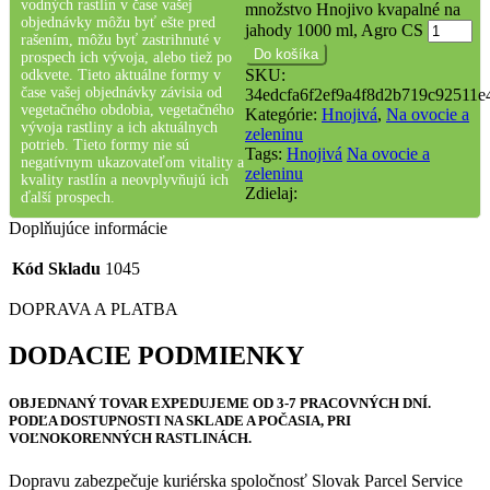
vodných rastlín v čase vašej
množstvo Hnojivo kvapalné na
objednávky môžu byť ešte pred
jahody 1000 ml, Agro CS
rašením, môžu byť zastrihnuté v
Do košíka
prospech ich vývoja, alebo tiež po
SKU:
odkvete. Tieto aktuálne formy v
čase vašej objednávky závisia od
34edcfa6f2ef9a4f8d2b719c92511e
vegetačného obdobia, vegetačného
Kategórie:
Hnojivá
,
Na ovocie a
vývoja rastliny a ich aktuálnych
zeleninu
potrieb. Tieto formy nie sú
Tags:
Hnojivá
Na ovocie a
negatívnym ukazovateľom vitality a
zeleninu
kvality rastlín a neovplyvňujú ich
Zdielaj:
ďalší prospech.
Doplňujúce informácie
Kód Skladu
1045
DOPRAVA A PLATBA
DODACIE PODMIENKY
OBJEDNANÝ TOVAR
EXPEDUJEME OD 3-7 PRACOVNÝCH DNÍ
.
PODĽA DOSTUPNOSTI NA SKLADE A POČASIA, PRI
VOĽNOKORENNÝCH RASTLINÁCH.
Dopravu zabezpečuje kuriérska spoločnosť Slovak Parcel Service