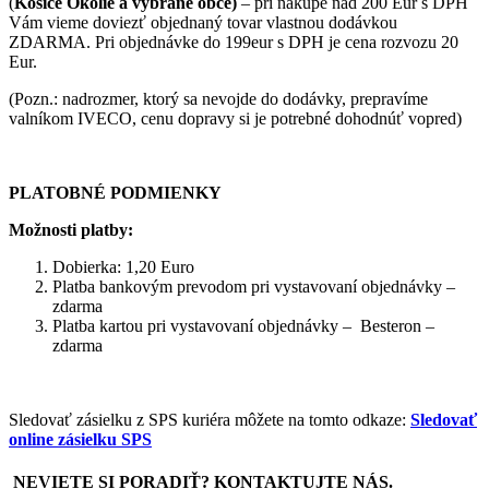
(
Košice Okolie a vybrané obce)
– pri nákupe nad 200 Eur s DPH
Vám vieme doviezť objednaný tovar vlastnou dodávkou
ZDARMA. Pri objednávke do 199eur s DPH je cena rozvozu 20
Eur.
(Pozn.: nadrozmer, ktorý sa nevojde do dodávky, prepravíme
valníkom IVECO, cenu dopravy si je potrebné dohodnúť vopred)
PLATOBNÉ PODMIENKY
Možnosti platby:
Dobierka: 1,20 Euro
Platba bankovým prevodom pri vystavovaní objednávky –
zdarma
Platba kartou pri vystavovaní objednávky – Besteron –
zdarma
Sledovať zásielku z SPS kuriéra môžete na tomto odkaze:
Sledovať
online zásielku SPS
NEVIETE SI PORADIŤ? KONTAKTUJTE NÁS.