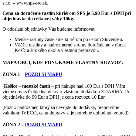
s.r.o. – www.sps-sro.sk.
Cena za doručenie rastlín kuriérom SPS je 5,90 Eur s DPH pri
objednávke do celkovej váhy 10kg.
O odoslaní objednávky Vás budeme informovať.
Menšie rastliny zasielame kuriérom po celom Slovensku.
Väčšie rastliny a nadrozmerné stromy doručujeme v rámci
Košíc a širokého okolia vlastnou prepravou.
MAPA OBCÍ, KDE PONÚKAME VLASTNÝ ROZVOZ:
ZÓNA 1 –
POZRI SI MAPU
(
Košice – mestské časti)
– pri nákupe nad 100 Eur s DPH Vám
vieme doviezť objednaný tovar vlastnou dodávkou ZDARMA. Pri
objednávke do 99 Eur s DPH je cena rozvozu 10 Eur.
(Pozn.: nadrozmer, ktorý sa nevojde do dodávky, prepravíme
valníkom IVECO, cenu dopravy si je potrebné dohodnúť vopred)
ZÓNA 2 –
POZRI SI MAPU