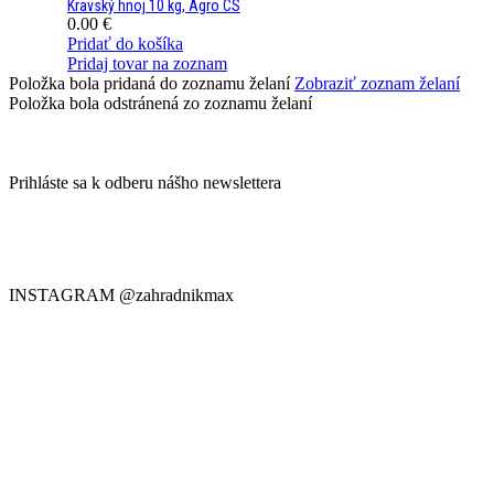
Kravský hnoj 10 kg, Agro CS
0.00
€
Pridať do košíka
Pridaj tovar na zoznam
Položka bola pridaná do zoznamu želaní
Zobraziť zoznam želaní
Položka bola odstránená zo zoznamu želaní
Prihláste sa k odberu nášho newslettera
Prihláste sa na odber nášho Newslettera a buďte informovaní o
všetkých akciách a najnovších správach, ktoré prichádzajú
priamo do vašej poštovej schránky:
INSTAGRAM @zahradnikmax