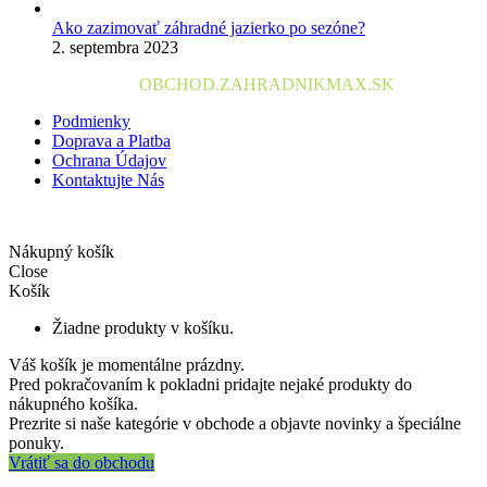
Ako zazimovať záhradné jazierko po sezóne?
2. septembra 2023
2024 © Copyright
OBCHOD.ZAHRADNIKMAX
.SK
Podmienky
Doprava a Platba
Ochrana Údajov
Kontaktujte Nás
Nákupný košík
Close
Košík
Žiadne produkty v košíku.
Váš košík je momentálne prázdny.
Pred pokračovaním k pokladni pridajte nejaké produkty do
nákupného košíka.
Prezrite si naše kategórie v obchode a objavte novinky a špeciálne
ponuky.
Vrátiť sa do obchodu