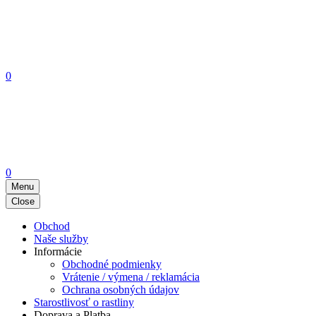
0
0
Menu
Close
Obchod
Naše služby
Informácie
Obchodné podmienky
Vrátenie / výmena / reklamácia
Ochrana osobných údajov
Starostlivosť o rastliny
Doprava a Platba