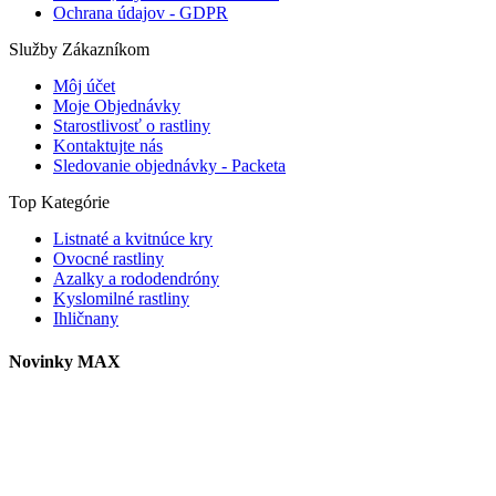
Ochrana údajov - GDPR
Služby Zákazníkom
Môj účet
Moje Objednávky
Starostlivosť o rastliny
Kontaktujte nás
Sledovanie objednávky - Packeta
Top Kategórie
Listnaté a kvitnúce kry
Ovocné rastliny
Azalky a rododendróny
Kyslomilné rastliny
Ihličnany
Novinky MAX