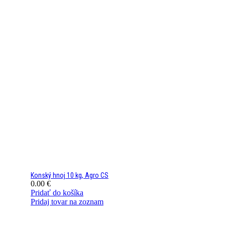
Konský hnoj 10 kg, Agro CS
0.00
€
Pridať do košíka
Pridaj tovar na zoznam