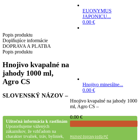
INFORMÁCIA:
EUONYMUS
JAPONICU...
0.00
€
Popis produktu
Doplňujúce informácie
DOPRAVA A PLATBA
Popis produktu
Hnojivo kvapalné na
jahody 1000 ml,
Agro CS
Hnojivo minerálne...
0.00
€
SLOVENSKÝ NÁZOV –
Hnojivo kvapalné na jahody 1000
ml, Agro CS –
0.00
€
Užitočná informácia k rastlinám
Upozorňujeme vážených
zákazníkov, že vzhľadom na
Možnosť dopravy podľa PSČ
charakter trvaliek, tráv, byliniek,