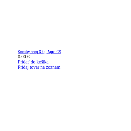
Konský hnoj 3 kg, Agro CS
0.00
€
Pridať do košíka
Pridaj tovar na zoznam