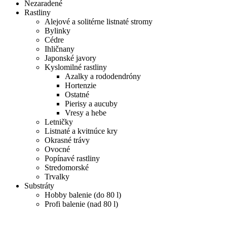
Nezaradené
Rastliny
Alejové a solitérne listnaté stromy
Bylinky
Cédre
Ihličnany
Japonské javory
Kyslomilné rastliny
Azalky a rododendróny
Hortenzie
Ostatné
Pierisy a aucuby
Vresy a hebe
Letničky
Listnaté a kvitnúce kry
Okrasné trávy
Ovocné
Popínavé rastliny
Stredomorské
Trvalky
Substráty
Hobby balenie (do 80 l)
Profi balenie (nad 80 l)