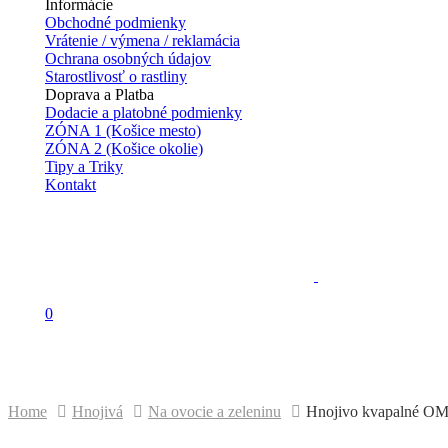
Informácie
Obchodné podmienky
Vrátenie / výmena / reklamácia
Ochrana osobných údajov
Starostlivosť o rastliny
Doprava a Platba
Dodacie a platobné podmienky
ZÓNA 1 (Košice mesto)
ZÓNA 2 (Košice okolie)
Tipy a Triky
Kontakt
0
HNOJIVO KVAPALNÉ OM NA JAH
Home
Hnojivá
Na ovocie a zeleninu
Hnojivo kvapalné OM 