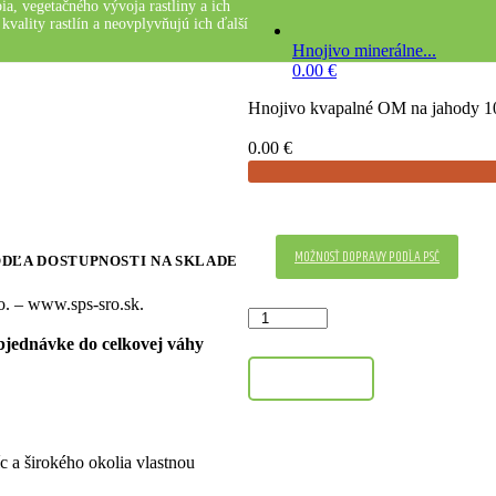
a, vegetačného vývoja rastliny a ich
kvality rastlín a neovplyvňujú ich ďalší
Hnojivo minerálne...
0.00
€
Hnojivo kvapalné OM na jahody 10
0.00
€
MOŽNOSŤ DOPRAVY PODĽA PSČ
ODĽA DOSTUPNOSTI NA SKLADE
o. – www.sps-sro.sk.
množstvo
Hnojivo
bjednávke do celkovej váhy
kvapalné
OM
DO KOŠÍKA
na
jahody
1000
ml,
 a širokého okolia vlastnou
Agro
CS