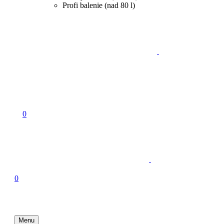
Profi balenie (nad 80 l)
0
0
Menu