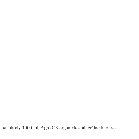
ODY 1000 ML, AGRO CS ORGANIC
na jahody 1000 ml, Agro CS organicko-minerálne hnojivo