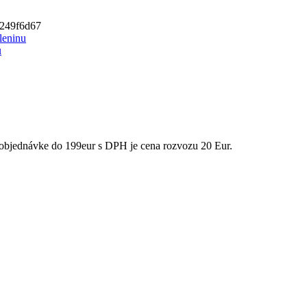
249f6d67
leninu
u
bjednávke do 199eur s DPH je cena rozvozu 20 Eur.