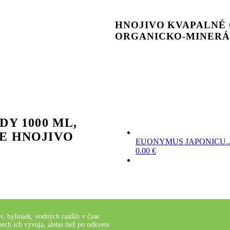
HNOJIVO KVAPALNÉ 
ORGANICKO-MINERÁ
Y 1000 ML,
E HNOJIVO
EUONYMUS JAPONICU..
0.00
€
, byliniek, vodných rastlín v čase
ech ich vývoja, alebo tiež po odkvete.