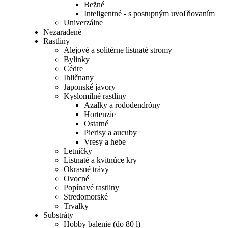
Bežné
Inteligentné - s postupným uvoľňovaním
Univerzálne
Nezaradené
Rastliny
Alejové a solitérne listnaté stromy
Bylinky
Cédre
Ihličnany
Japonské javory
Kyslomilné rastliny
Azalky a rododendróny
Hortenzie
Ostatné
Pierisy a aucuby
Vresy a hebe
Letničky
Listnaté a kvitnúce kry
Okrasné trávy
Ovocné
Popínavé rastliny
Stredomorské
Trvalky
Substráty
Hobby balenie (do 80 l)