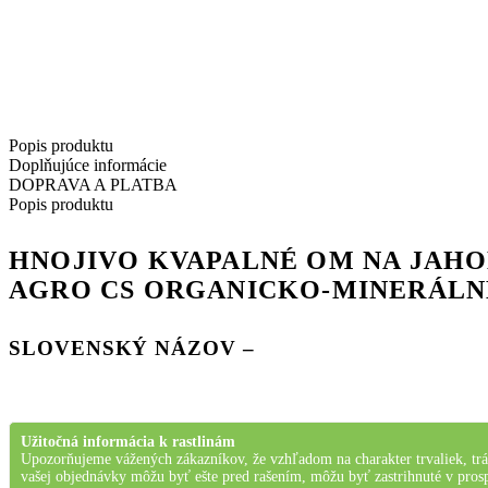
INFORMÁCIA:
Popis produktu
Doplňujúce informácie
DOPRAVA A PLATBA
Popis produktu
HNOJIVO KVAPALNÉ OM NA JAHOD
AGRO CS ORGANICKO-MINERÁLN
SLOVENSKÝ NÁZOV –
Užitočná informácia k rastlinám
Upozorňujeme vážených zákazníkov, že vzhľadom na charakter trvaliek, tráv
vašej objednávky môžu byť ešte pred rašením, môžu byť zastrihnuté v prosp