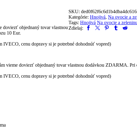
organicko-
minerálne
SKU:
ded0f62f6c6d1b4dba4dc616
hnojivo
Kategórie:
Hnojivá
,
Na ovocie a ze
Tags:
Hnojivá
Na ovocie a zelenin
 doviezť objednaný tovar vlastnou
Zdielaj:
zu 10 Eur.
om IVECO, cenu dopravy si je potrebné dohodnúť vopred)
ám vieme doviezť objednaný tovar vlastnou dodávkou ZDARMA. Pri o
om IVECO, cenu dopravy si je potrebné dohodnúť vopred)
arma