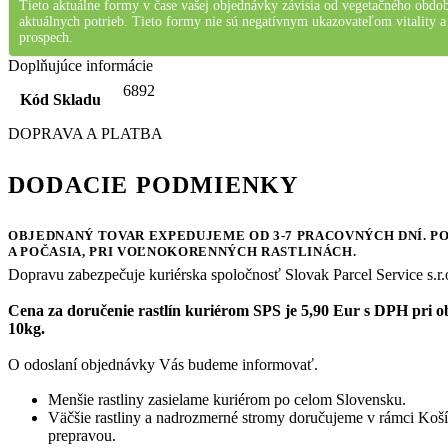
Tieto aktuálne formy v čase vašej objednávky závisia od vegetačného obdobi
aktuálnych potrieb. Tieto formy nie sú negatívnym ukazovateľom vitality a 
prospech.
Doplňujúce informácie
6892
Kód Skladu
DOPRAVA A PLATBA
DODACIE PODMIENKY
OBJEDNANÝ TOVAR
EXPEDUJEME OD 3-7 PRACOVNÝCH DNÍ
. P
A POČASIA, PRI VOĽNOKORENNÝCH RASTLINÁCH.
Dopravu zabezpečuje kuriérska spoločnosť Slovak Parcel Service s.r.
Cena za doručenie rastlín kuriérom SPS je 5,90 Eur s DPH pri o
10kg.
O odoslaní objednávky Vás budeme informovať.
Menšie rastliny zasielame kuriérom po celom Slovensku.
Väčšie rastliny a nadrozmerné stromy doručujeme v rámci Košíc
prepravou.