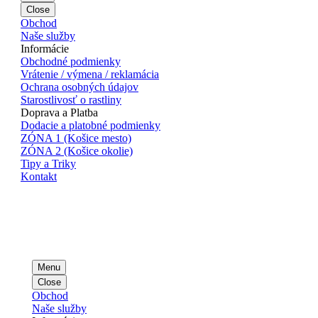
Close
Obchod
Naše služby
Informácie
Obchodné podmienky
Vrátenie / výmena / reklamácia
Ochrana osobných údajov
Starostlivosť o rastliny
Doprava a Platba
Dodacie a platobné podmienky
ZÓNA 1 (Košice mesto)
ZÓNA 2 (Košice okolie)
Tipy a Triky
Kontakt
Menu
Close
Obchod
Naše služby